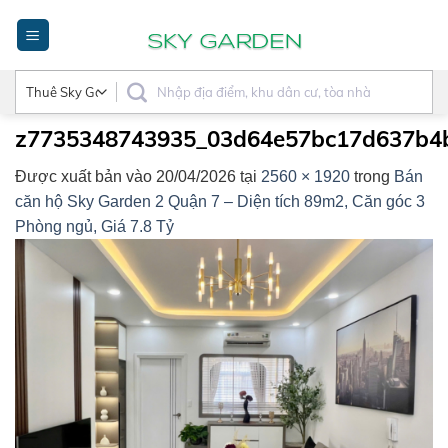
Bỏ
qua
nội
dung
z7735348743935_03d64e57bc17d637b4
Được xuất bản vào
20/04/2026
tại
2560 × 1920
trong
Bán
căn hộ Sky Garden 2 Quận 7 – Diện tích 89m2, Căn góc 3
Phòng ngủ, Giá 7.8 Tỷ