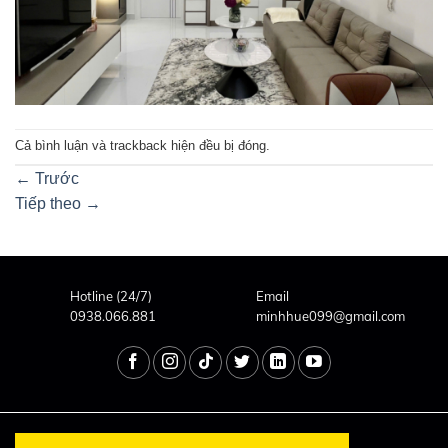
Cả bình luận và trackback hiện đều bị đóng.
←
Trước
Tiếp theo
→
Hotline (24/7)
Email
0938.066.881
minhhue099@gmail.com