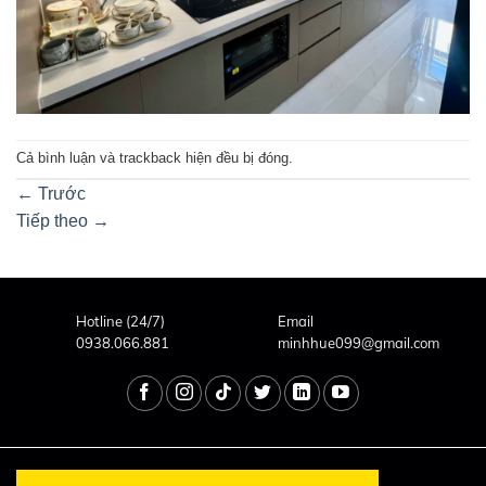
Cả bình luận và trackback hiện đều bị đóng.
←
Trước
Tiếp theo
→
Hotline (24/7)
Email
0938.066.881
minhhue099@gmail.com