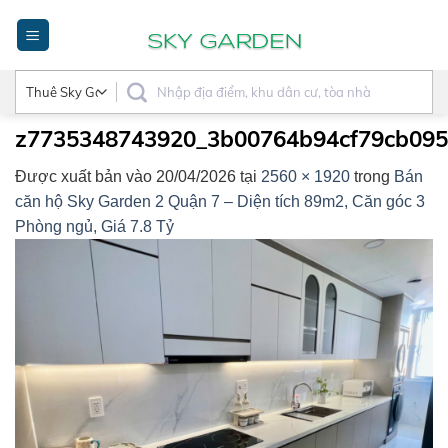
Bỏ
qua
nội
dung
z7735348743920_3b00764b94cf79cb09
Được xuất bản vào
20/04/2026
tại
2560 × 1920
trong
Bán
căn hộ Sky Garden 2 Quận 7 – Diện tích 89m2, Căn góc 3
Phòng ngủ, Giá 7.8 Tỷ