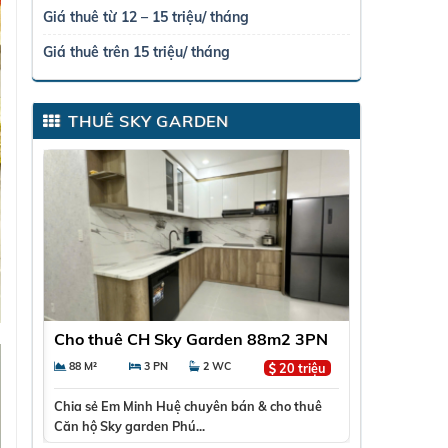
Giá thuê từ 12 – 15 triệu/ tháng
Giá thuê trên 15 triệu/ tháng
THUÊ SKY GARDEN
3PN
Thuê Duplex Sky Garden 1 Quận 7 –
Cho thuê c
Diện tích lớn 130m2, View lầu cao,
7 – Lầu cao
130 M²
3 PN
3 WC
71 M²
riệu
30 triệu
Giá 30TR
40TR
huê
Chia sẻ💎 ĐẲNG CẤP DUPLEX SKY GARDEN 1 –
Chia sẻCHO 
CĂN GÓC THÔNG TẦNG – VIEW...
GARDEN 3 – N