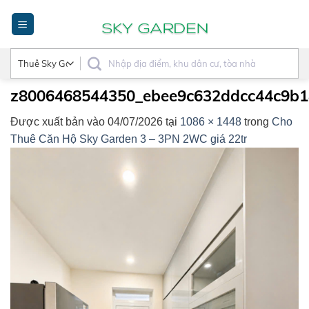
Bỏ
qua
nội
dung
z8006468544350_ebee9c632ddcc44c9b
Được xuất bản vào
04/07/2026
tại
1086 × 1448
trong
Cho
Thuê Căn Hộ Sky Garden 3 – 3PN 2WC giá 22tr