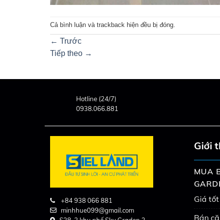
Cả bình luận và trackback hiện đều bị đóng.
←
Trước
Tiếp theo
→
Hotline (24/7)
0938.066.881
Giới 
MUA B
GARD
Giá tốt
+84 938 066 881
minhhue099@gmail.com
Bán că
S38-2 khu phố Sky Graden 3,