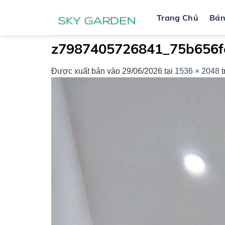
Bỏ
Trang Chủ
Bá
qua
nội
dung
z7987405726841_75b656f
Được xuất bản vào
29/06/2026
tại
1536 × 2048
t