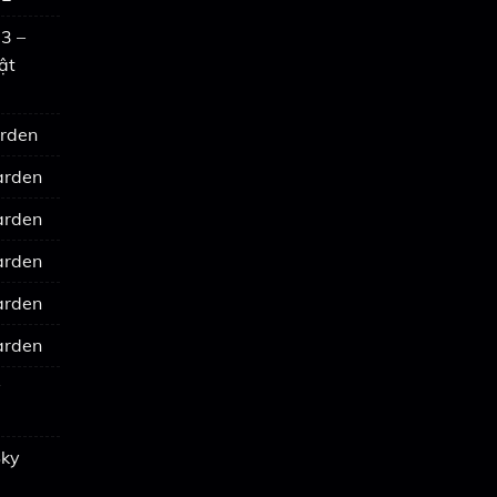
3 –
ật
arden
arden
arden
arden
arden
arden
y
Sky