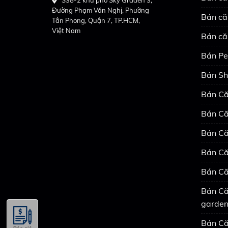
Đường Phạm Văn Nghị, Phường
Bán că
Tân Phong, Quận 7, TP.HCM,
Việt Nam
Bán că
Bán Pe
Bán Sh
Bán Că
Bán Că
Bán Că
Bán Că
Bán Că
Bán Că
garde
Bán Că