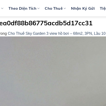
n
Theo Diện Tích
Cho Thuê
Nhận Ký Gửi
Tiệ
ea0df88b86775acdb5d17cc31
rong
Cho Thuê Sky Garden 3 view hồ bơi – 68m2, 3PN, Lầu 10 