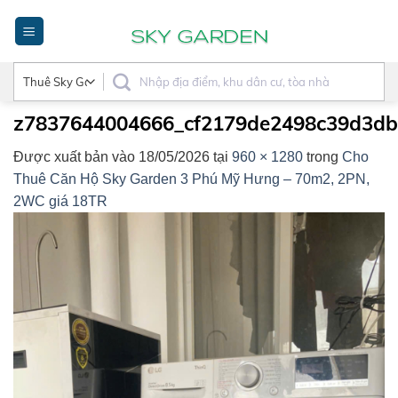
Bỏ
qua
nội
dung
z7837644004666_cf2179de2498c39d3db
Được xuất bản vào
18/05/2026
tại
960 × 1280
trong
Cho
Thuê Căn Hộ Sky Garden 3 Phú Mỹ Hưng – 70m2, 2PN,
2WC giá 18TR