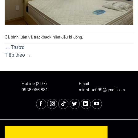
Cả bình luận và trackback hiện đều bị đóng.
←
Trước
Tiếp theo
→
Hotline (24/7)
Email
0938.066.881
minhhue099@gmail.com