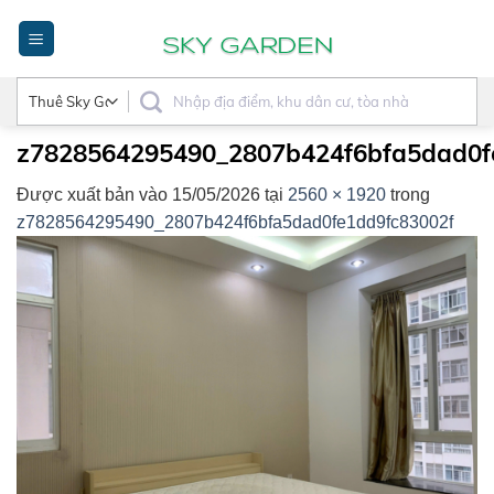
Bỏ
qua
nội
dung
z7828564295490_2807b424f6bfa5dad0f
Được xuất bản vào
15/05/2026
tại
2560 × 1920
trong
z7828564295490_2807b424f6bfa5dad0fe1dd9fc83002f