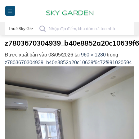
Bỏ
qua
nội
dung
z7803670304939_b40e8852a20c10639f6
Được xuất bản vào
08/05/2026
tại
960 × 1280
trong
z7803670304939_b40e8852a20c10639f6c72f991020594