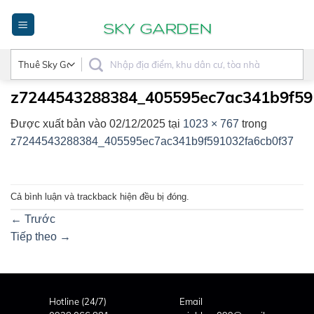
Bỏ
qua
nội
dung
z7244543288384_405595ec7ac341b9f59
Được xuất bản vào
02/12/2025
tại
1023 × 767
trong
z7244543288384_405595ec7ac341b9f591032fa6cb0f37
Cả bình luận và trackback hiện đều bị đóng.
←
Trước
Tiếp theo
→
Hotline (24/7)
Email