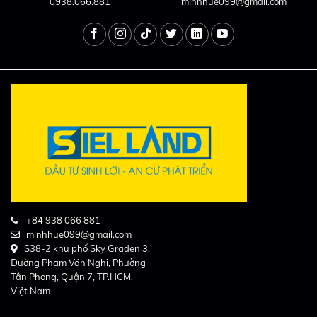
0938.066.881
minhhue099@gmail.com
+84 938 066 881
minhhue099@gmail.com
S38-2 khu phố Sky Graden 3,
Đường Phạm Văn Nghị, Phường
Tân Phong, Quận 7, TP.HCM,
Việt Nam