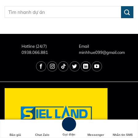
Hotline (24/7)
Email
0938.066.881
minhhue099@gmail.com
Gọi điện
Báo giá
Chat Zalo
Messenger
Nhắn tin SMS