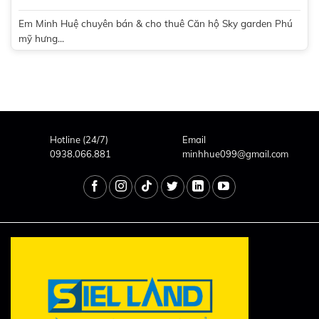
Em Minh Huệ chuyên bán & cho thuê Căn hộ Sky garden Phú
mỹ hưng...
Hotline (24/7)
Email
0938.066.881
minhhue099@gmail.com