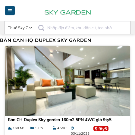
Bỏ
qua
nội
dung
BÁN CĂN HỘ DUPLEX SKY GARDEN
Bán CH Duplex Sky garden 160m2 5PN 4WC giá 9ty5
160 M²
5 PN
4 WC
9ty5
03/11/2025