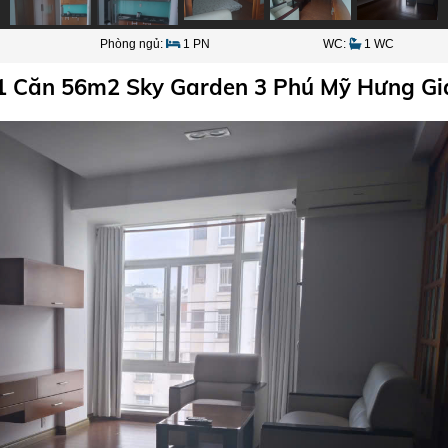
Phòng ngủ:
1 PN
WC:
1 WC
1 Căn 56m2 Sky Garden 3 Phú Mỹ Hưng Giá