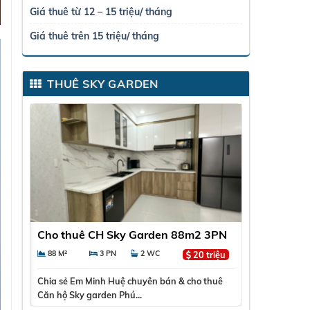
Giá thuê từ 12 – 15 triệu/ tháng
Giá thuê trên 15 triệu/ tháng
THUÊ SKY GARDEN
 3PN
Thuê Duplex Sky Garden 1 Quận 7 –
Cho thuê 
Diện tích lớn 130m2, View lầu cao,
7 – Lầu ca
130 M²
3 PN
3 WC
71 M²
triệu
30 triệu
Giá 30TR
40TR
thuê
Chia sẻ💎 ĐẲNG CẤP DUPLEX SKY GARDEN 1 –
Chia sẻCHO
CĂN GÓC THÔNG TẦNG – VIEW...
GARDEN 3 – 