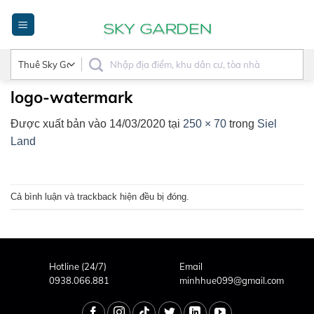
Bỏ
qua
nội
dung
logo-watermark
Được xuất bản vào
14/03/2020
tại
250 × 70
trong
Siel
Land
Cả bình luận và trackback hiện đều bị đóng.
Hotline (24/7)
Email
0938.066.881
minhhue099@gmail.com