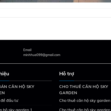
Email
minhhue099@gmail.com
thiệu
Hỗ trợ
ÁN CĂN HỘ SKY
CHO THUÊ CĂN HỘ SKY
EN
GARDEN
 để đầu tư
Cho thuê căn hộ sky garden
n hộ sky garden 1
Cho thuê căn hộ sky garden