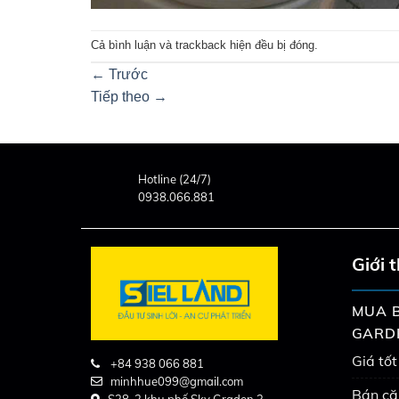
Cả bình luận và trackback hiện đều bị đóng.
←
Trước
Tiếp theo
→
Hotline (24/7)
0938.066.881
Giới 
MUA B
GARD
Giá tốt
+84 938 066 881
minhhue099@gmail.com
Bán că
S38-2 khu phố Sky Graden 3,