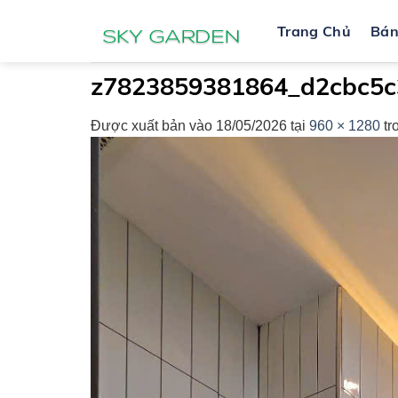
Bỏ
Trang Chủ
Bá
qua
nội
dung
z7823859381864_d2cbc5
Được xuất bản vào
18/05/2026
tại
960 × 1280
tr