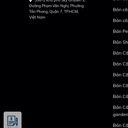
Đường Phạm Văn Nghị, Phường
Bán că
Tân Phong, Quận 7, TP.HCM,
Việt Nam
Bán că
Bán Pe
Bán Sh
Bán Că
Bán Că
Bán Că
Bán Că
Bán Că
Bán Că
garde
Bán Că