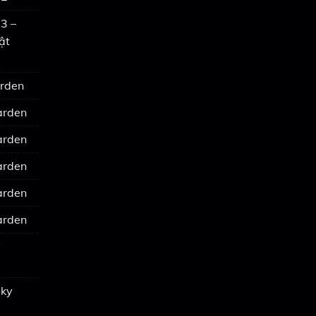
3 –
ật
arden
arden
arden
arden
arden
arden
y
Sky