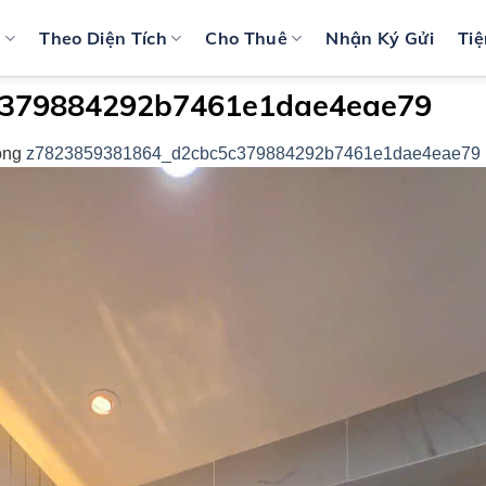
n
Theo Diện Tích
Cho Thuê
Nhận Ký Gửi
Tiệ
c379884292b7461e1dae4eae79
ong
z7823859381864_d2cbc5c379884292b7461e1dae4eae79