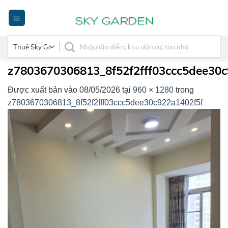
Bỏ
qua
nội
dung
z7803670306813_8f52f2fff03ccc5dee30c
Được xuất bản vào
08/05/2026
tại
960 × 1280
trong
z7803670306813_8f52f2fff03ccc5dee30c922a1402f5f